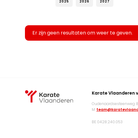
2025
2026
2027
Er zijn geen resultaten om weer te geven.
Karate Vlaanderen 
Oudenaardsesteenweg 83
M:
team@karatevlaand
BE 0428.240.053