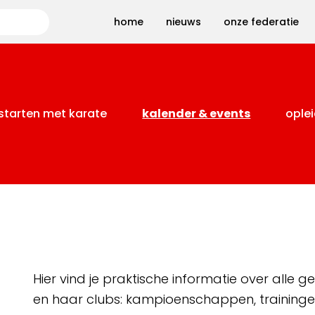
Zoeken
home
nieuws
onze federatie
starten met karate
kalender & events
oplei
Hier vind je praktische informatie over alle
en haar clubs: kampioenschappen, training