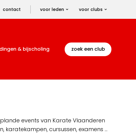
contact
voor leden
voor clubs
dingen & bijscholing
zoek een club
 geplande events van Karate Vlaanderen
en, karatekampen, cursussen, examens …