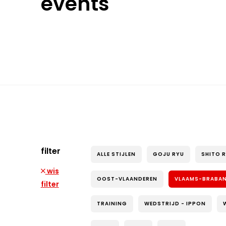
events
filter
ALLE STIJLEN
GOJU RYU
SHITO 
wis
OOST-VLAANDEREN
VLAAMS-BRABA
filter
TRAINING
WEDSTRIJD - IPPON