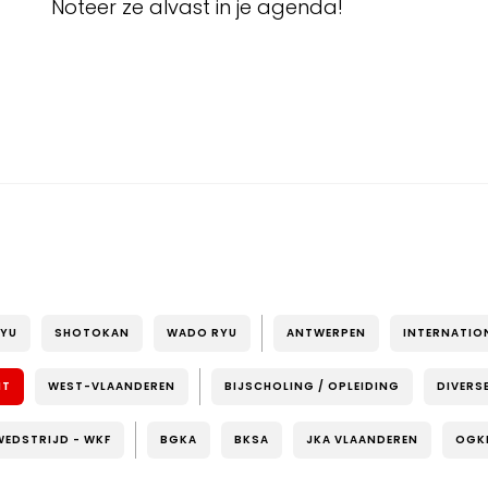
Noteer ze alvast in je agenda!
RYU
SHOTOKAN
WADO RYU
ANTWERPEN
INTERNATIO
NT
WEST-VLAANDEREN
BIJSCHOLING / OPLEIDING
DIVERS
WEDSTRIJD - WKF
BGKA
BKSA
JKA VLAANDEREN
OGK