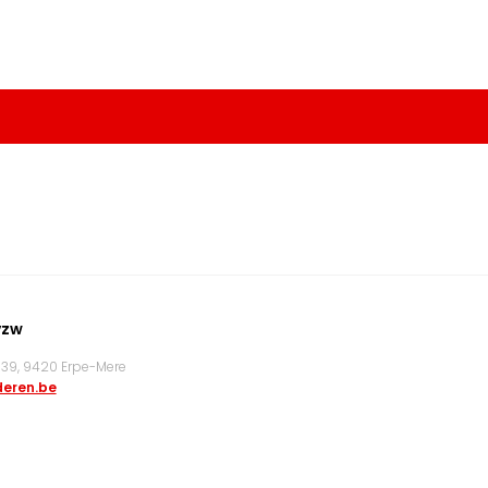
vzw
9, 9420 Erpe-Mere
eren.be