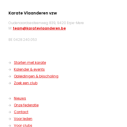
Karate Vlaanderen vzw
Oudenaardsesteenweg 839, 9420 Erpe-Mere
M:
team@karatevlaanderen.be
BE 0428.240.053
Starten met karate
Kalender & events
Opleidingen & bijscholing
Zoek een club
Nieuws
Onze federatie
Contact
Voor leden
Voor clubs