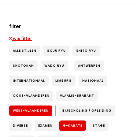
filter
wis filter
ALLE STIJLEN
GOJU RYU
SHITO RYU
SHOTOKAN
WADO RYU
ANTWERPEN
INTERNATIONAAL
LIMBURG
NATIONAAL
OOST-VLAANDEREN
VLAAMS-BRABANT
WEST-VLAANDEREN
BIJSCHOLING / OPLEIDING
DIVERSE
EXAMEN
G-KARATE
STAGE