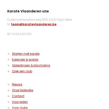
Karate Vlaanderen vzw
Oudenaardsesteenweg 839, 9420 Erpe-Mere
M:
team@karatevlaanderen.be
BE 0428.240.053
Starten met karate
Kalender & events
Opleidingen & bijscholing
Zoek een club
Nieuws
Onze federatie
Contact
Voor leden
Voor clubs