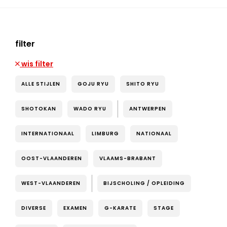
filter
wis filter
ALLE STIJLEN
GOJU RYU
SHITO RYU
SHOTOKAN
WADO RYU
ANTWERPEN
INTERNATIONAAL
LIMBURG
NATIONAAL
OOST-VLAANDEREN
VLAAMS-BRABANT
WEST-VLAANDEREN
BIJSCHOLING / OPLEIDING
DIVERSE
EXAMEN
G-KARATE
STAGE