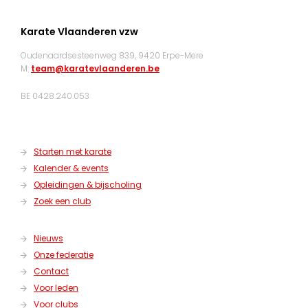
Karate Vlaanderen vzw
Oudenaardsesteenweg 839, 9420 Erpe-Mere
M:
team@karatevlaanderen.be
BE 0428.240.053
Starten met karate
Kalender & events
Opleidingen & bijscholing
Zoek een club
Nieuws
Onze federatie
Contact
Voor leden
Voor clubs