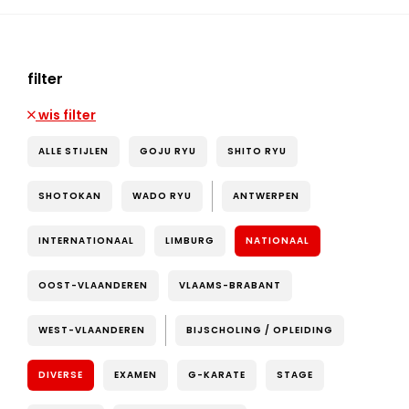
filter
wis filter
ALLE STIJLEN
GOJU RYU
SHITO RYU
SHOTOKAN
WADO RYU
ANTWERPEN
INTERNATIONAAL
LIMBURG
NATIONAAL
OOST-VLAANDEREN
VLAAMS-BRABANT
WEST-VLAANDEREN
BIJSCHOLING / OPLEIDING
DIVERSE
EXAMEN
G-KARATE
STAGE