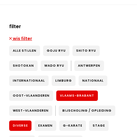
filter
wis filter
ALLE STIJLEN
GOJU RYU
SHITO RYU
SHOTOKAN
WADO RYU
ANTWERPEN
INTERNATIONAAL
LIMBURG
NATIONAAL
OOST-VLAANDEREN
VLAAMS-BRABANT
WEST-VLAANDEREN
BIJSCHOLING / OPLEIDING
DIVERSE
EXAMEN
G-KARATE
STAGE