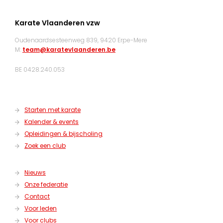
Karate Vlaanderen vzw
Oudenaardsesteenweg 839, 9420 Erpe-Mere
M:
team@karatevlaanderen.be
BE 0428.240.053
Starten met karate
Kalender & events
Opleidingen & bijscholing
Zoek een club
Nieuws
Onze federatie
Contact
Voor leden
Voor clubs