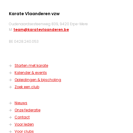
Karate Vlaanderen vzw
Oudenaardsesteenweg 839, 9420 Erpe-Mere
M:
team@karatevlaanderen.be
BE 0428.240.053
Starten met karate
Kalender & events
Opleidingen & bijscholing
Zoek een club
Nieuws
Onze federatie
Contact
Voor leden
Voor clubs