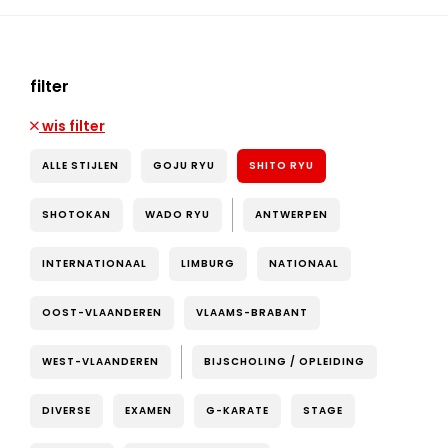
filter
wis filter
ALLE STIJLEN
GOJU RYU
SHITO RYU
SHOTOKAN
WADO RYU
ANTWERPEN
INTERNATIONAAL
LIMBURG
NATIONAAL
OOST-VLAANDEREN
VLAAMS-BRABANT
WEST-VLAANDEREN
BIJSCHOLING / OPLEIDING
DIVERSE
EXAMEN
G-KARATE
STAGE