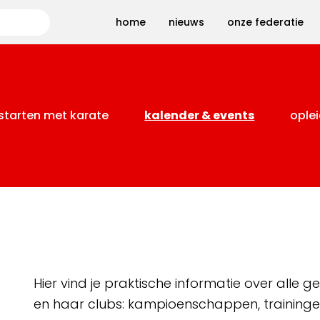
Zoeken
home
nieuws
onze federatie
starten met karate
kalender & events
oplei
Hier vind je praktische informatie over alle
en haar clubs: kampioenschappen, training