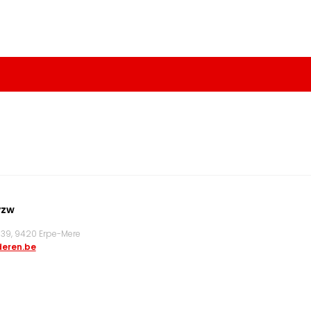
vzw
9, 9420 Erpe-Mere
eren.be