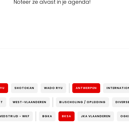
Noteer ze alvast in je agenda!
RYU
SHOTOKAN
WADO RYU
ANTWERPEN
INTERNATIO
NT
WEST-VLAANDEREN
BIJSCHOLING / OPLEIDING
DIVERS
WEDSTRIJD - WKF
BGKA
BKSA
JKA VLAANDEREN
OGK