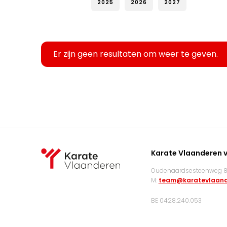
2025
2026
2027
Er zijn geen resultaten om weer te geven.
Karate Vlaanderen 
Oudenaardsesteenweg 83
M:
team@karatevlaand
BE 0428.240.053