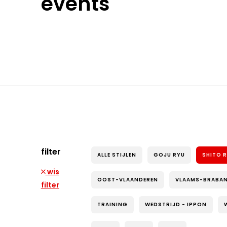
events
filter
ALLE STIJLEN
GOJU RYU
SHITO 
wis
OOST-VLAANDEREN
VLAAMS-BRABA
filter
TRAINING
WEDSTRIJD - IPPON