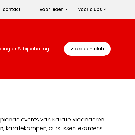
contact
voor leden
voor clubs
dingen & bijscholing
zoek een club
 geplande events van Karate Vlaanderen
en, karatekampen, cursussen, examens …