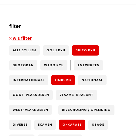
filter
wis filter
ALLE STIJLEN
GOJU RYU
SHITO RYU
SHOTOKAN
WADO RYU
ANTWERPEN
INTERNATIONAAL
LIMBURG
NATIONAAL
OOST-VLAANDEREN
VLAAMS-BRABANT
WEST-VLAANDEREN
BIJSCHOLING / OPLEIDING
DIVERSE
EXAMEN
G-KARATE
STAGE