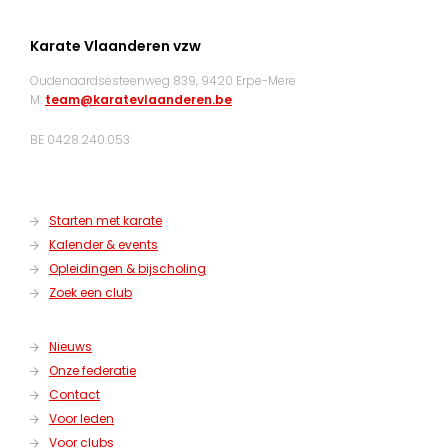
Karate Vlaanderen vzw
Oudenaardsesteenweg 839, 9420 Erpe-Mere
M:
team@karatevlaanderen.be
BE 0428.240.053
Starten met karate
Kalender & events
Opleidingen & bijscholing
Zoek een club
Nieuws
Onze federatie
Contact
Voor leden
Voor clubs