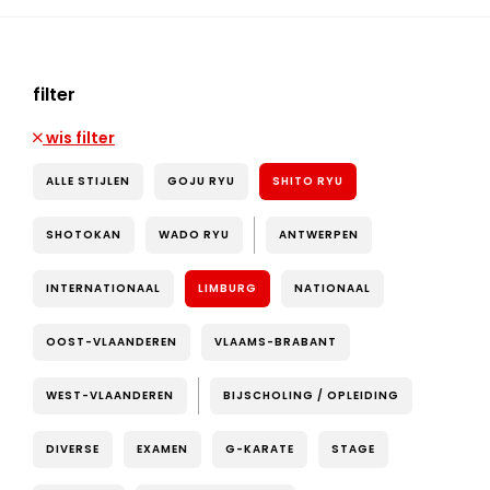
filter
wis filter
ALLE STIJLEN
GOJU RYU
SHITO RYU
SHOTOKAN
WADO RYU
ANTWERPEN
INTERNATIONAAL
LIMBURG
NATIONAAL
OOST-VLAANDEREN
VLAAMS-BRABANT
WEST-VLAANDEREN
BIJSCHOLING / OPLEIDING
DIVERSE
EXAMEN
G-KARATE
STAGE