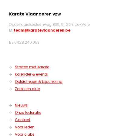
Karate Vlaanderen vzw
Oudenaardsesteenweg 839, 9420 Erpe-Mere
M:
team@karatevlaanderen.be
BE 0428.240.053
Starten met karate
Kalender & events
Opleidingen & bijscholing
Zoek een club
Nieuws
Onze federatie
Contact
Voor leden
Voor clubs