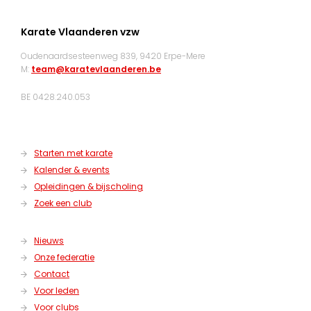
Karate Vlaanderen vzw
Oudenaardsesteenweg 839, 9420 Erpe-Mere
M:
team@karatevlaanderen.be
BE 0428.240.053
Starten met karate
Kalender & events
Opleidingen & bijscholing
Zoek een club
Nieuws
Onze federatie
Contact
Voor leden
Voor clubs