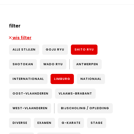
filter
wis filter
ALLE STIJLEN
GOJU RYU
SHITO RYU
SHOTOKAN
WADO RYU
ANTWERPEN
INTERNATIONAAL
LIMBURG
NATIONAAL
OOST-VLAANDEREN
VLAAMS-BRABANT
WEST-VLAANDEREN
BIJSCHOLING / OPLEIDING
DIVERSE
EXAMEN
G-KARATE
STAGE