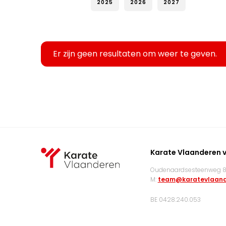
2025
2026
2027
Er zijn geen resultaten om weer te geven.
Karate Vlaanderen 
Oudenaardsesteenweg 83
M:
team@karatevlaand
BE 0428.240.053