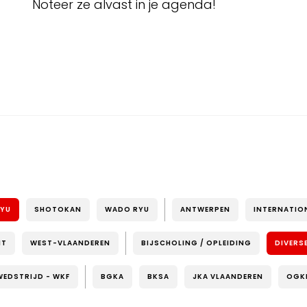
Noteer ze alvast in je agenda!
RYU
SHOTOKAN
WADO RYU
ANTWERPEN
INTERNATIO
NT
WEST-VLAANDEREN
BIJSCHOLING / OPLEIDING
DIVERS
WEDSTRIJD - WKF
BGKA
BKSA
JKA VLAANDEREN
OGK