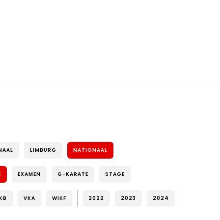
NAAL
LIMBURG
NATIONAAL
E
EXAMEN
G-KARATE
STAGE
KB
VKA
WIKF
2022
2023
2024