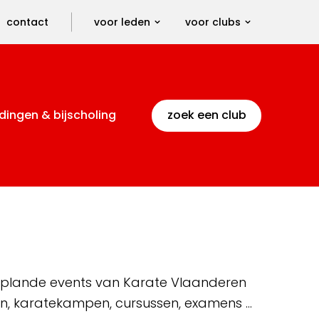
contact
voor leden
voor clubs
dingen & bijscholing
zoek een club
 geplande events van Karate Vlaanderen
en, karatekampen, cursussen, examens …