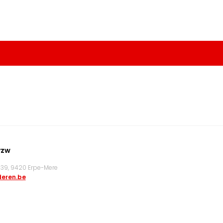
vzw
9, 9420 Erpe-Mere
eren.be