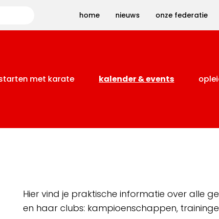
Zoeken
home
nieuws
onze federatie
starten met karate
kalender & events
oplei
Hier vind je praktische informatie over alle
en haar clubs: kampioenschappen, training