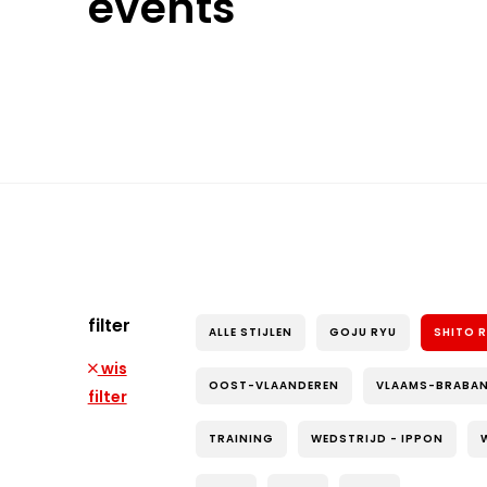
events
filter
ALLE STIJLEN
GOJU RYU
SHITO 
wis
OOST-VLAANDEREN
VLAAMS-BRABA
filter
TRAINING
WEDSTRIJD - IPPON