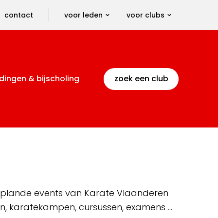
contact
voor leden
voor clubs
dingen & bijscholing
zoek een club
 geplande events van Karate Vlaanderen
en, karatekampen, cursussen, examens …