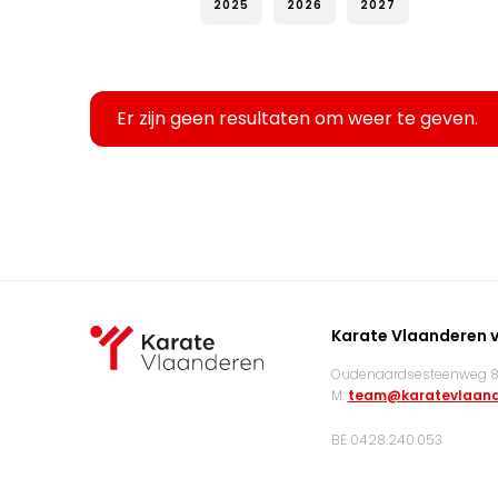
2025
2026
2027
Er zijn geen resultaten om weer te geven.
Karate Vlaanderen 
Oudenaardsesteenweg 83
M:
team@karatevlaand
BE 0428.240.053