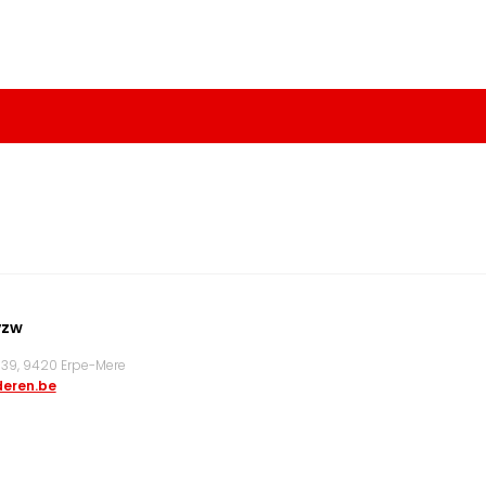
vzw
9, 9420 Erpe-Mere
eren.be