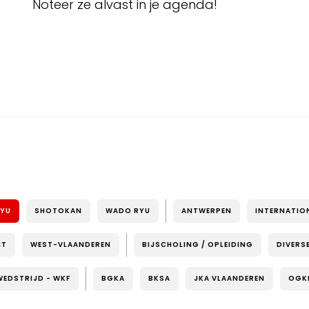
Noteer ze alvast in je agenda!
RYU
SHOTOKAN
WADO RYU
ANTWERPEN
INTERNATIO
NT
WEST-VLAANDEREN
BIJSCHOLING / OPLEIDING
DIVERS
WEDSTRIJD - WKF
BGKA
BKSA
JKA VLAANDEREN
OGK