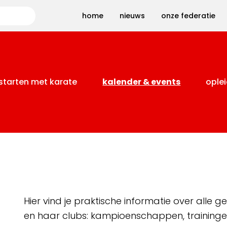
Zoeken
home
nieuws
onze federatie
starten met karate
kalender & events
oplei
Hier vind je praktische informatie over alle
en haar clubs: kampioenschappen, training