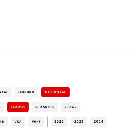
NAAL
LIMBURG
NATIONAAL
E
EXAMEN
G-KARATE
STAGE
KB
VKA
WIKF
2022
2023
2024