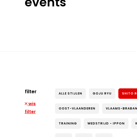
events
filter
ALLE STIJLEN
GOJU RYU
SHITO 
wis
OOST-VLAANDEREN
VLAAMS-BRABA
filter
TRAINING
WEDSTRIJD - IPPON