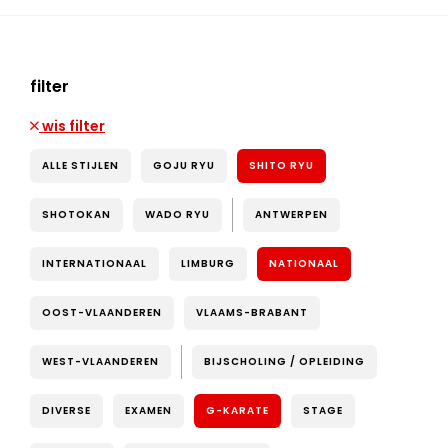
filter
wis filter
ALLE STIJLEN
GOJU RYU
SHITO RYU
SHOTOKAN
WADO RYU
ANTWERPEN
INTERNATIONAAL
LIMBURG
NATIONAAL
OOST-VLAANDEREN
VLAAMS-BRABANT
WEST-VLAANDEREN
BIJSCHOLING / OPLEIDING
DIVERSE
EXAMEN
G-KARATE
STAGE