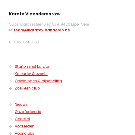
Karate Vlaanderen vzw
Oudenaardsesteenweg 839, 9420 Erpe-Mere
M:
team@karatevlaanderen.be
BE 0428.240.053
Starten met karate
Kalender & events
Opleidingen & bijscholing
Zoek een club
Nieuws
Onze federatie
Contact
Voor leden
Voor clubs