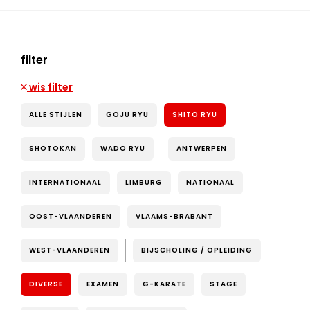
filter
wis filter
ALLE STIJLEN
GOJU RYU
SHITO RYU
SHOTOKAN
WADO RYU
ANTWERPEN
INTERNATIONAAL
LIMBURG
NATIONAAL
OOST-VLAANDEREN
VLAAMS-BRABANT
WEST-VLAANDEREN
BIJSCHOLING / OPLEIDING
DIVERSE
EXAMEN
G-KARATE
STAGE