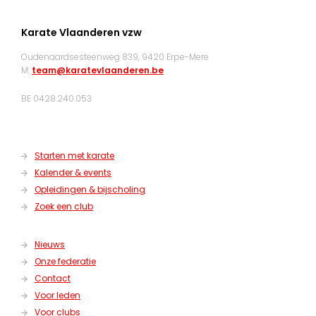
Karate Vlaanderen vzw
Oudenaardsesteenweg 839, 9420 Erpe-Mere
M:
team@karatevlaanderen.be
BE 0428.240.053
Starten met karate
Kalender & events
Opleidingen & bijscholing
Zoek een club
Nieuws
Onze federatie
Contact
Voor leden
Voor clubs