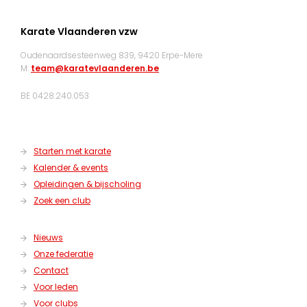
Karate Vlaanderen vzw
Oudenaardsesteenweg 839, 9420 Erpe-Mere
M:
team@karatevlaanderen.be
BE 0428.240.053
Starten met karate
Kalender & events
Opleidingen & bijscholing
Zoek een club
Nieuws
Onze federatie
Contact
Voor leden
Voor clubs