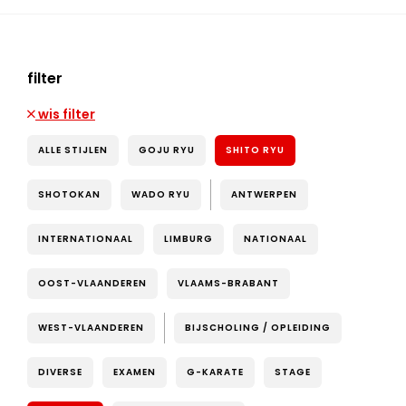
filter
wis filter
ALLE STIJLEN
GOJU RYU
SHITO RYU
SHOTOKAN
WADO RYU
ANTWERPEN
INTERNATIONAAL
LIMBURG
NATIONAAL
OOST-VLAANDEREN
VLAAMS-BRABANT
WEST-VLAANDEREN
BIJSCHOLING / OPLEIDING
DIVERSE
EXAMEN
G-KARATE
STAGE