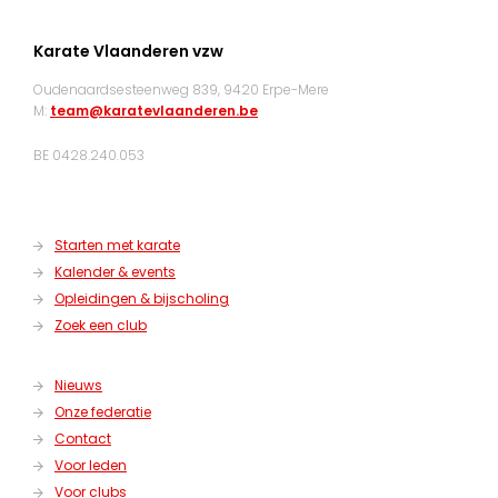
Karate Vlaanderen vzw
Oudenaardsesteenweg 839, 9420 Erpe-Mere
M:
team@karatevlaanderen.be
BE 0428.240.053
Starten met karate
Kalender & events
Opleidingen & bijscholing
Zoek een club
Nieuws
Onze federatie
Contact
Voor leden
Voor clubs