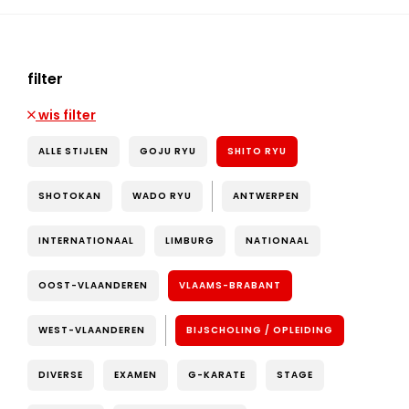
filter
wis filter
ALLE STIJLEN
GOJU RYU
SHITO RYU
SHOTOKAN
WADO RYU
ANTWERPEN
INTERNATIONAAL
LIMBURG
NATIONAAL
OOST-VLAANDEREN
VLAAMS-BRABANT
WEST-VLAANDEREN
BIJSCHOLING / OPLEIDING
DIVERSE
EXAMEN
G-KARATE
STAGE