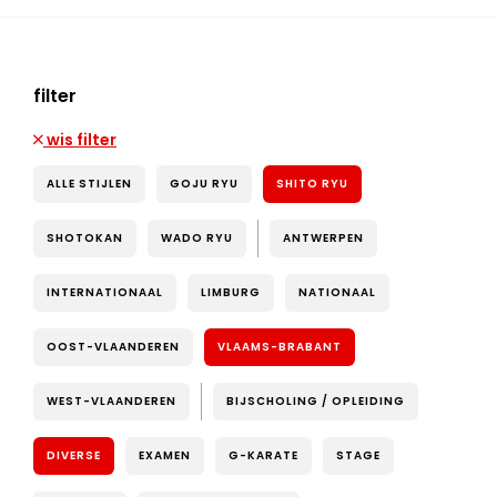
filter
wis filter
ALLE STIJLEN
GOJU RYU
SHITO RYU
SHOTOKAN
WADO RYU
ANTWERPEN
INTERNATIONAAL
LIMBURG
NATIONAAL
OOST-VLAANDEREN
VLAAMS-BRABANT
WEST-VLAANDEREN
BIJSCHOLING / OPLEIDING
DIVERSE
EXAMEN
G-KARATE
STAGE