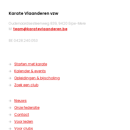
Karate Vlaanderen vzw
Oudenaardsesteenweg 839, 9420 Erpe-Mere
M:
team@karatevlaanderen.be
BE 0428.240.053
Starten met karate
Kalender & events
Opleidingen & bijscholing
Zoek een club
Nieuws
Onze federatie
Contact
Voor leden
Voor clubs