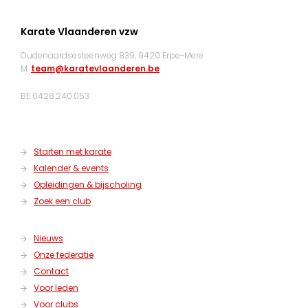
Karate Vlaanderen vzw
Oudenaardsesteenweg 839, 9420 Erpe-Mere
M:
team@karatevlaanderen.be
BE 0428.240.053
Starten met karate
Kalender & events
Opleidingen & bijscholing
Zoek een club
Nieuws
Onze federatie
Contact
Voor leden
Voor clubs