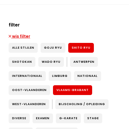
filter
wis filter
ALLE STIJLEN
GOJU RYU
SHITO RYU
SHOTOKAN
WADO RYU
ANTWERPEN
INTERNATIONAAL
LIMBURG
NATIONAAL
OOST-VLAANDEREN
VLAAMS-BRABANT
WEST-VLAANDEREN
BIJSCHOLING / OPLEIDING
DIVERSE
EXAMEN
G-KARATE
STAGE