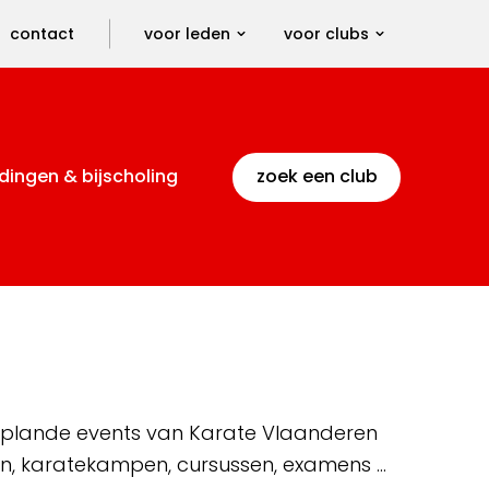
contact
voor leden
voor clubs
dingen & bijscholing
zoek een club
 geplande events van Karate Vlaanderen
en, karatekampen, cursussen, examens …