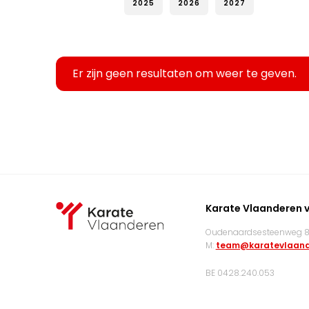
2025
2026
2027
Er zijn geen resultaten om weer te geven.
Karate Vlaanderen 
Oudenaardsesteenweg 83
M:
team@karatevlaand
BE 0428.240.053