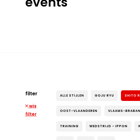
events
filter
ALLE STIJLEN
GOJU RYU
SHITO 
wis
OOST-VLAANDEREN
VLAAMS-BRABA
filter
TRAINING
WEDSTRIJD - IPPON