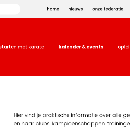
Zoeken
home
nieuws
onze federatie
starten met karate
kalender & events
oplei
Hier vind je praktische informatie over alle
en haar clubs: kampioenschappen, training