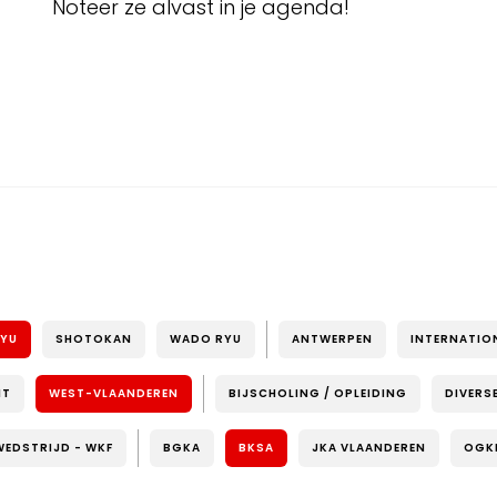
Noteer ze alvast in je agenda!
RYU
SHOTOKAN
WADO RYU
ANTWERPEN
INTERNATIO
NT
WEST-VLAANDEREN
BIJSCHOLING / OPLEIDING
DIVERS
WEDSTRIJD - WKF
BGKA
BKSA
JKA VLAANDEREN
OGK