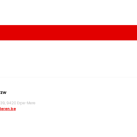
vzw
9, 9420 Erpe-Mere
eren.be