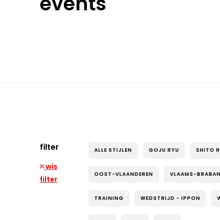
events
filter
ALLE STIJLEN
GOJU RYU
SHITO 
wis
OOST-VLAANDEREN
VLAAMS-BRABA
filter
TRAINING
WEDSTRIJD - IPPON