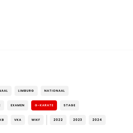
NAAL
LIMBURG
NATIONAAL
E
EXAMEN
G-KARATE
STAGE
KB
VKA
WIKF
2022
2023
2024