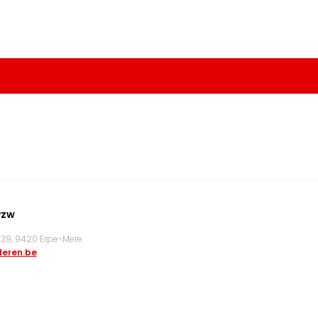
vzw
9, 9420 Erpe-Mere
eren.be