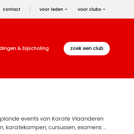
contact
voor leden
voor clubs
dingen & bijscholing
zoek een club
 geplande events van Karate Vlaanderen
en, karatekampen, cursussen, examens …