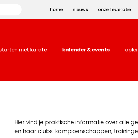
Zoeken
home
nieuws
onze federatie
starten met karate
kalender & events
oplei
Hier vind je praktische informatie over alle
en haar clubs: kampioenschappen, training