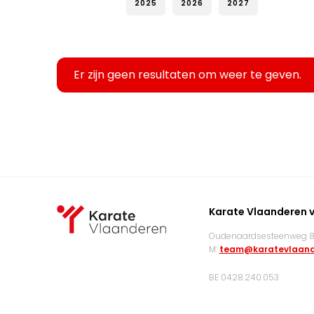
2025
2026
2027
Er zijn geen resultaten om weer te geven.
Karate Vlaanderen 
Oudenaardsesteenweg 83
M:
team@karatevlaand
BE 0428.240.053