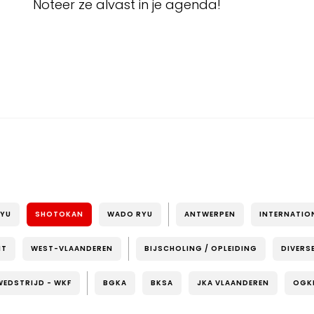
Noteer ze alvast in je agenda!
RYU
SHOTOKAN
WADO RYU
ANTWERPEN
INTERNATIO
NT
WEST-VLAANDEREN
BIJSCHOLING / OPLEIDING
DIVERS
WEDSTRIJD - WKF
BGKA
BKSA
JKA VLAANDEREN
OGK