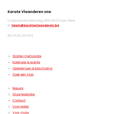
Karate Vlaanderen vzw
Oudenaardsesteenweg 839, 9420 Erpe-Mere
M:
team@karatevlaanderen.be
BE 0428.240.053
Starten met karate
Kalender & events
Opleidingen & bijscholing
Zoek een club
Nieuws
Onze federatie
Contact
Voor leden
Voor clubs