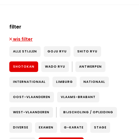
filter
wis filter
ALLE STIJLEN
GOJU RYU
SHITO RYU
SHOTOKAN
WADO RYU
ANTWERPEN
INTERNATIONAAL
LIMBURG
NATIONAAL
OOST-VLAANDEREN
VLAAMS-BRABANT
WEST-VLAANDEREN
BIJSCHOLING / OPLEIDING
DIVERSE
EXAMEN
G-KARATE
STAGE