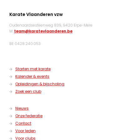
Karate Vlaanderen vzw
Oudenaardsesteenweg 839, 9420 Erpe-Mere
M:
team@karatevlaanderen.be
BE 0428.240.053
Starten met karate
Kalender & events
Opleidingen & bijscholing
Zoek een club
Nieuws
Onze federatie
Contact
Voor leden
Voor clubs