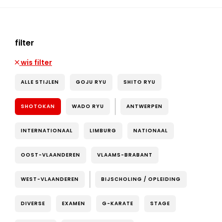
filter
wis filter
ALLE STIJLEN
GOJU RYU
SHITO RYU
SHOTOKAN
WADO RYU
ANTWERPEN
INTERNATIONAAL
LIMBURG
NATIONAAL
OOST-VLAANDEREN
VLAAMS-BRABANT
WEST-VLAANDEREN
BIJSCHOLING / OPLEIDING
DIVERSE
EXAMEN
G-KARATE
STAGE