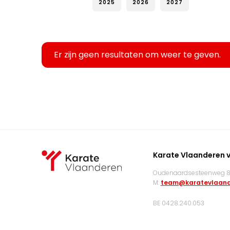
2025
2026
2027
Er zijn geen resultaten om weer te geven.
Karate Vlaanderen 
Oudenaardsesteenweg 83
M:
team@karatevlaand
BE 0428.240.053