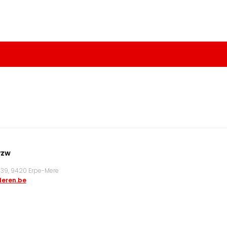
vzw
9, 9420 Erpe-Mere
eren.be