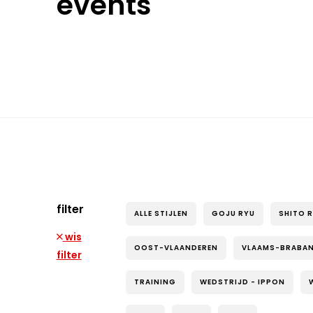
events
filter
ALLE STIJLEN
GOJU RYU
SHITO 
wis
OOST-VLAANDEREN
VLAAMS-BRABA
filter
TRAINING
WEDSTRIJD - IPPON