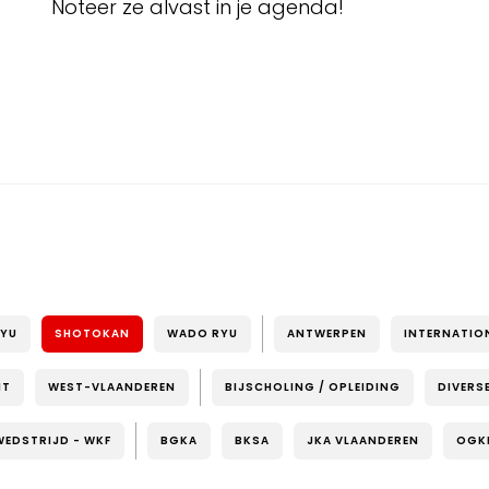
Noteer ze alvast in je agenda!
RYU
SHOTOKAN
WADO RYU
ANTWERPEN
INTERNATIO
NT
WEST-VLAANDEREN
BIJSCHOLING / OPLEIDING
DIVERS
WEDSTRIJD - WKF
BGKA
BKSA
JKA VLAANDEREN
OGK