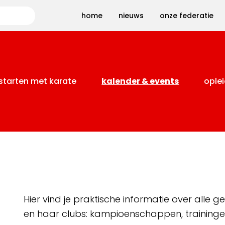
Zoeken
home
nieuws
onze federatie
starten met karate
kalender & events
oplei
Hier vind je praktische informatie over alle
en haar clubs: kampioenschappen, training