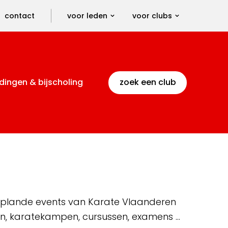
contact
voor leden
voor clubs
dingen & bijscholing
zoek een club
 geplande events van Karate Vlaanderen
en, karatekampen, cursussen, examens …