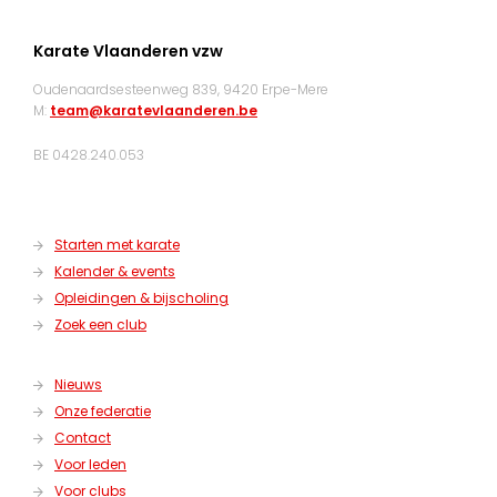
Karate Vlaanderen vzw
Oudenaardsesteenweg 839, 9420 Erpe-Mere
M:
team@karatevlaanderen.be
BE 0428.240.053
Starten met karate
Kalender & events
Opleidingen & bijscholing
Zoek een club
Nieuws
Onze federatie
Contact
Voor leden
Voor clubs