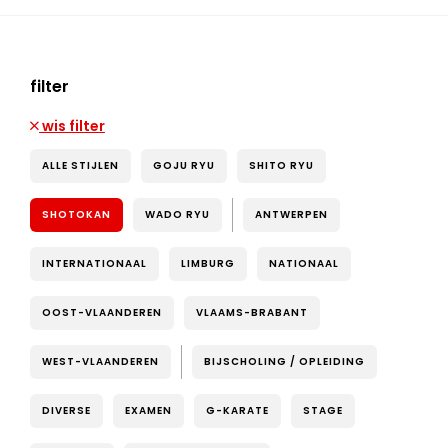
filter
wis filter
ALLE STIJLEN
GOJU RYU
SHITO RYU
SHOTOKAN
WADO RYU
ANTWERPEN
INTERNATIONAAL
LIMBURG
NATIONAAL
OOST-VLAANDEREN
VLAAMS-BRABANT
WEST-VLAANDEREN
BIJSCHOLING / OPLEIDING
DIVERSE
EXAMEN
G-KARATE
STAGE