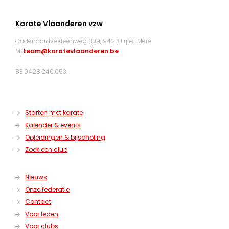
Karate Vlaanderen vzw
Oudenaardsesteenweg 839, 9420 Erpe-Mere
M:
team@karatevlaanderen.be
BE 0428.240.053
Starten met karate
Kalender & events
Opleidingen & bijscholing
Zoek een club
Nieuws
Onze federatie
Contact
Voor leden
Voor clubs