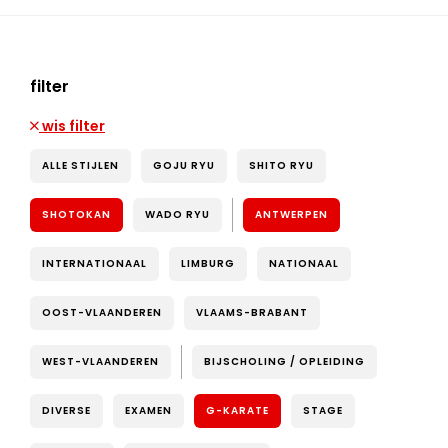
filter
wis filter
ALLE STIJLEN
GOJU RYU
SHITO RYU
SHOTOKAN
WADO RYU
ANTWERPEN
INTERNATIONAAL
LIMBURG
NATIONAAL
OOST-VLAANDEREN
VLAAMS-BRABANT
WEST-VLAANDEREN
BIJSCHOLING / OPLEIDING
DIVERSE
EXAMEN
G-KARATE
STAGE