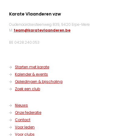
Karate Vlaanderen vzw
Oudenaardsesteenweg 839, 9420 Erpe-Mere
M:
team@karatevlaanderen.be
BE 0428.240.053
Starten met karate
Kalender & events
Opleidingen & bijscholing
Zoek een club
Nieuws
Onze federatie
Contact
Voor leden
Voor clubs