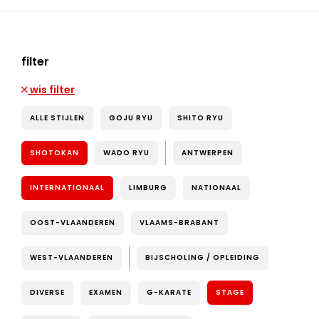
filter
wis filter
ALLE STIJLEN
GOJU RYU
SHITO RYU
SHOTOKAN
WADO RYU
ANTWERPEN
INTERNATIONAAL
LIMBURG
NATIONAAL
OOST-VLAANDEREN
VLAAMS-BRABANT
WEST-VLAANDEREN
BIJSCHOLING / OPLEIDING
DIVERSE
EXAMEN
G-KARATE
STAGE