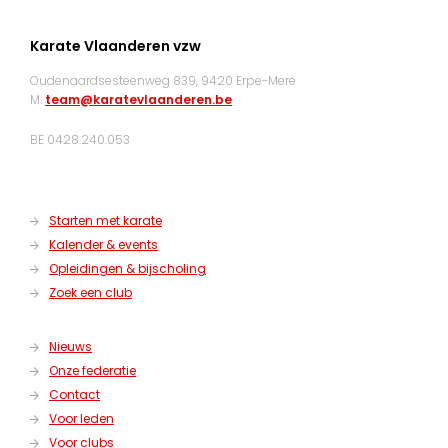
Karate Vlaanderen vzw
Oudenaardsesteenweg 839, 9420 Erpe-Mere
M:
team@karatevlaanderen.be
BE 0428.240.053
Starten met karate
Kalender & events
Opleidingen & bijscholing
Zoek een club
Nieuws
Onze federatie
Contact
Voor leden
Voor clubs