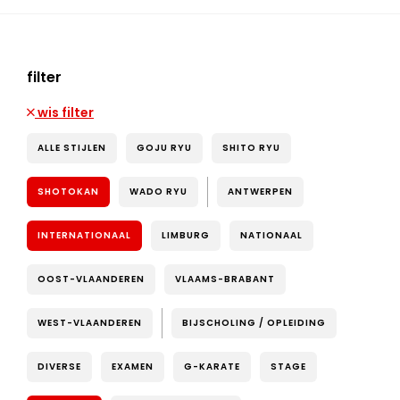
filter
wis filter
ALLE STIJLEN
GOJU RYU
SHITO RYU
SHOTOKAN
WADO RYU
ANTWERPEN
INTERNATIONAAL
LIMBURG
NATIONAAL
OOST-VLAANDEREN
VLAAMS-BRABANT
WEST-VLAANDEREN
BIJSCHOLING / OPLEIDING
DIVERSE
EXAMEN
G-KARATE
STAGE