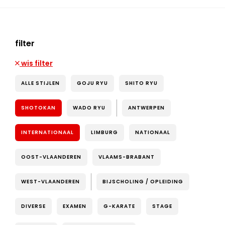
filter
wis filter
ALLE STIJLEN
GOJU RYU
SHITO RYU
SHOTOKAN
WADO RYU
ANTWERPEN
INTERNATIONAAL
LIMBURG
NATIONAAL
OOST-VLAANDEREN
VLAAMS-BRABANT
WEST-VLAANDEREN
BIJSCHOLING / OPLEIDING
DIVERSE
EXAMEN
G-KARATE
STAGE