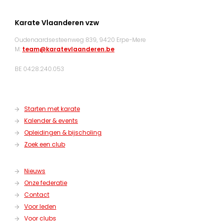
Karate Vlaanderen vzw
Oudenaardsesteenweg 839, 9420 Erpe-Mere
M:
team@karatevlaanderen.be
BE 0428.240.053
Starten met karate
Kalender & events
Opleidingen & bijscholing
Zoek een club
Nieuws
Onze federatie
Contact
Voor leden
Voor clubs