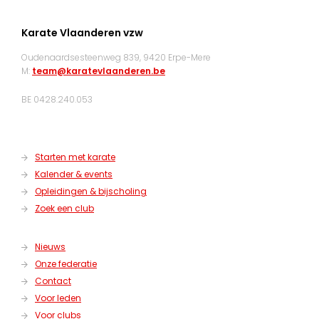
Karate Vlaanderen vzw
Oudenaardsesteenweg 839, 9420 Erpe-Mere
M:
team@karatevlaanderen.be
BE 0428.240.053
Starten met karate
Kalender & events
Opleidingen & bijscholing
Zoek een club
Nieuws
Onze federatie
Contact
Voor leden
Voor clubs