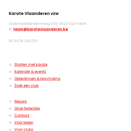
Karate Vlaanderen vzw
Oudenaardsesteenweg 839, 9420 Erpe-Mere
M:
team@karatevlaanderen.be
BE 0428.240.053
Starten met karate
Kalender & events
Opleidingen & bijscholing
Zoek een club
Nieuws
Onze federatie
Contact
Voor leden
Voor clubs