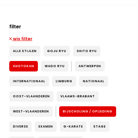
filter
wis filter
ALLE STIJLEN
GOJU RYU
SHITO RYU
SHOTOKAN
WADO RYU
ANTWERPEN
INTERNATIONAAL
LIMBURG
NATIONAAL
OOST-VLAANDEREN
VLAAMS-BRABANT
WEST-VLAANDEREN
BIJSCHOLING / OPLEIDING
DIVERSE
EXAMEN
G-KARATE
STAGE