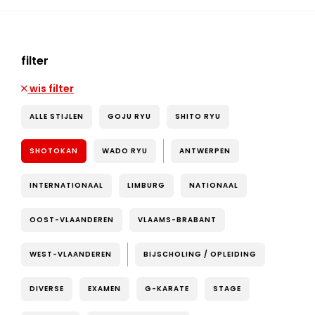
filter
wis filter
ALLE STIJLEN
GOJU RYU
SHITO RYU
SHOTOKAN
WADO RYU
ANTWERPEN
INTERNATIONAAL
LIMBURG
NATIONAAL
OOST-VLAANDEREN
VLAAMS-BRABANT
WEST-VLAANDEREN
BIJSCHOLING / OPLEIDING
DIVERSE
EXAMEN
G-KARATE
STAGE