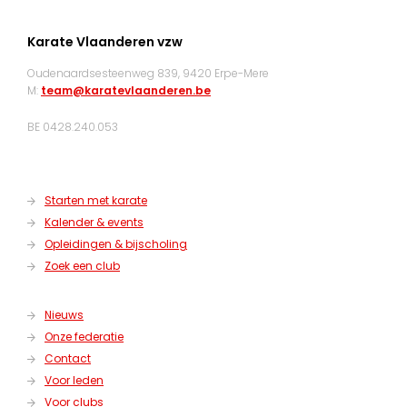
Karate Vlaanderen vzw
Oudenaardsesteenweg 839, 9420 Erpe-Mere
M:
team@karatevlaanderen.be
BE 0428.240.053
Starten met karate
Kalender & events
Opleidingen & bijscholing
Zoek een club
Nieuws
Onze federatie
Contact
Voor leden
Voor clubs