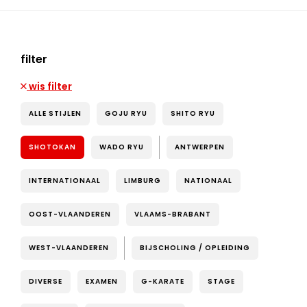
filter
wis filter
ALLE STIJLEN
GOJU RYU
SHITO RYU
SHOTOKAN
WADO RYU
ANTWERPEN
INTERNATIONAAL
LIMBURG
NATIONAAL
OOST-VLAANDEREN
VLAAMS-BRABANT
WEST-VLAANDEREN
BIJSCHOLING / OPLEIDING
DIVERSE
EXAMEN
G-KARATE
STAGE