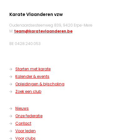
Karate Vlaanderen vzw
Oudenaardsesteenweg 839, 9420 Erpe-Mere
M:
team@karatevlaanderen.be
BE 0428.240.053
Starten met karate
Kalender & events
Opleidingen & bijscholing
Zoek een club
Nieuws
Onze federatie
Contact
Voor leden
Voor clubs