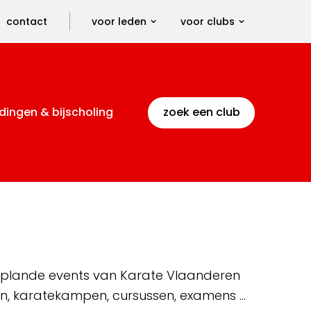
contact
voor leden
voor clubs
dingen & bijscholing
zoek een club
 geplande events van Karate Vlaanderen
en, karatekampen, cursussen, examens …