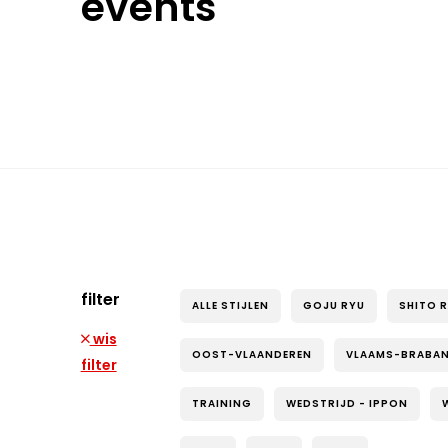
events
filter
ALLE STIJLEN
GOJU RYU
SHITO 
wis
OOST-VLAANDEREN
VLAAMS-BRABA
filter
TRAINING
WEDSTRIJD - IPPON