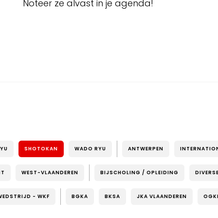
Noteer ze alvast in je agenda!
RYU
SHOTOKAN
WADO RYU
ANTWERPEN
INTERNATIO
NT
WEST-VLAANDEREN
BIJSCHOLING / OPLEIDING
DIVERS
WEDSTRIJD - WKF
BGKA
BKSA
JKA VLAANDEREN
OGK