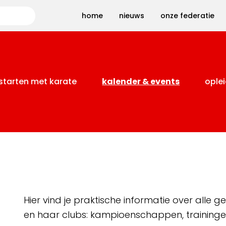
Zoeken
home
nieuws
onze federatie
starten met karate
kalender & events
oplei
Hier vind je praktische informatie over alle
en haar clubs: kampioenschappen, training