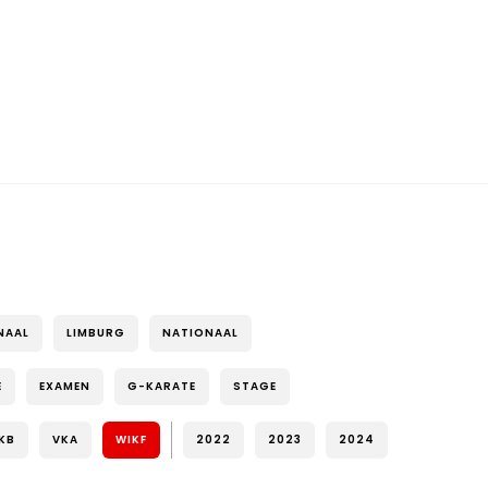
NAAL
LIMBURG
NATIONAAL
E
EXAMEN
G-KARATE
STAGE
KB
VKA
WIKF
2022
2023
2024