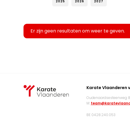
2025
2026
2027
Er zijn geen resultaten om weer te geven.
Karate Vlaanderen 
Oudenaardsesteenweg 83
M:
team@karatevlaand
BE 0428.240.053