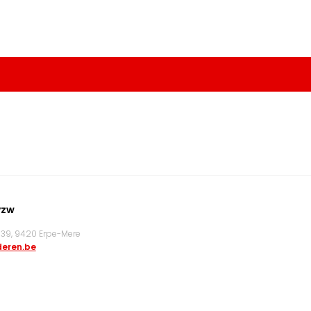
vzw
9, 9420 Erpe-Mere
eren.be