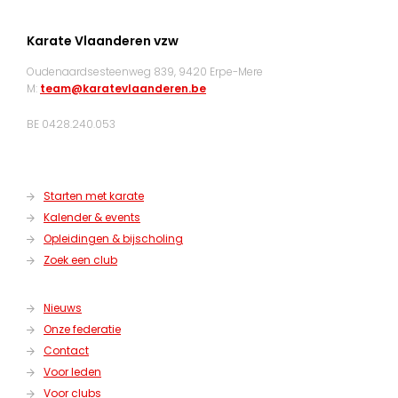
Karate Vlaanderen vzw
Oudenaardsesteenweg 839, 9420 Erpe-Mere
M:
team@karatevlaanderen.be
BE 0428.240.053
Starten met karate
Kalender & events
Opleidingen & bijscholing
Zoek een club
Nieuws
Onze federatie
Contact
Voor leden
Voor clubs