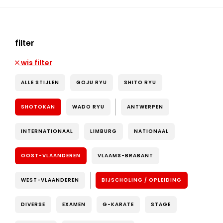
filter
wis filter
ALLE STIJLEN
GOJU RYU
SHITO RYU
SHOTOKAN
WADO RYU
ANTWERPEN
INTERNATIONAAL
LIMBURG
NATIONAAL
OOST-VLAANDEREN
VLAAMS-BRABANT
WEST-VLAANDEREN
BIJSCHOLING / OPLEIDING
DIVERSE
EXAMEN
G-KARATE
STAGE