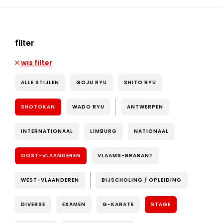
filter
wis filter
ALLE STIJLEN
GOJU RYU
SHITO RYU
SHOTOKAN
WADO RYU
ANTWERPEN
INTERNATIONAAL
LIMBURG
NATIONAAL
OOST-VLAANDEREN
VLAAMS-BRABANT
WEST-VLAANDEREN
BIJSCHOLING / OPLEIDING
DIVERSE
EXAMEN
G-KARATE
STAGE