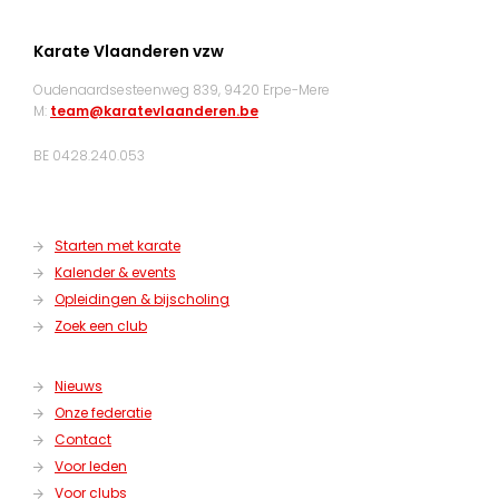
Karate Vlaanderen vzw
Oudenaardsesteenweg 839, 9420 Erpe-Mere
M:
team@karatevlaanderen.be
BE 0428.240.053
Starten met karate
Kalender & events
Opleidingen & bijscholing
Zoek een club
Nieuws
Onze federatie
Contact
Voor leden
Voor clubs