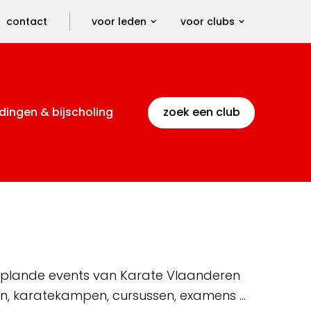
contact
voor leden
voor clubs
dingen & bijscholing
zoek een club
 geplande events van Karate Vlaanderen
en, karatekampen, cursussen, examens …