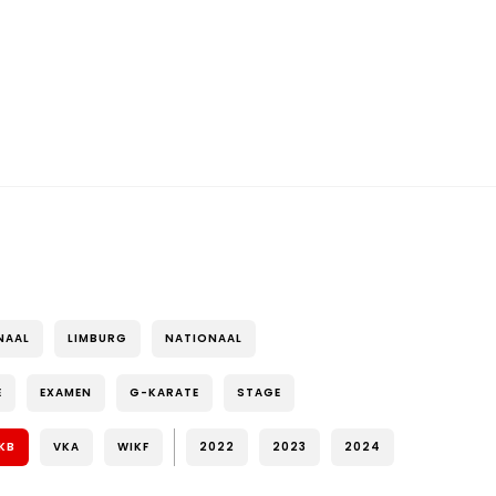
NAAL
LIMBURG
NATIONAAL
E
EXAMEN
G-KARATE
STAGE
KB
VKA
WIKF
2022
2023
2024