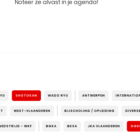
Noteer ze alvast in je agenda!
RYU
SHOTOKAN
WADO RYU
ANTWERPEN
INTERNATIO
NT
WEST-VLAANDEREN
BIJSCHOLING / OPLEIDING
DIVERS
WEDSTRIJD - WKF
BGKA
BKSA
JKA VLAANDEREN
OGK