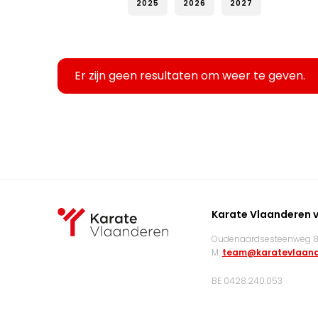
2025
2026
2027
Er zijn geen resultaten om weer te geven.
Karate Vlaanderen 
Oudenaardsesteenweg 83
M:
team@karatevlaand
BE 0428.240.053