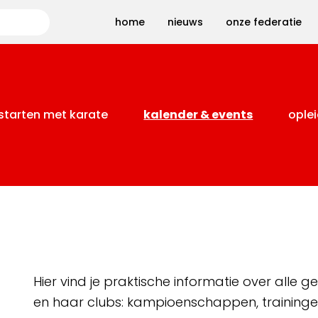
Zoeken
home
nieuws
onze federatie
starten met karate
kalender & events
oplei
Hier vind je praktische informatie over alle
en haar clubs: kampioenschappen, training