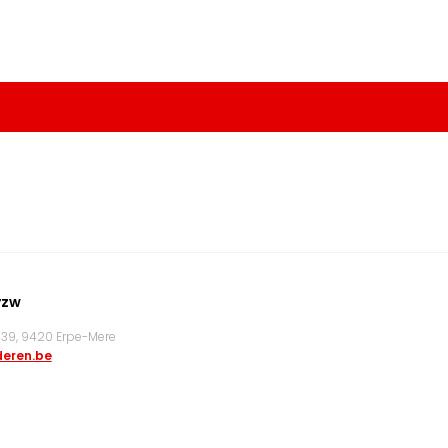
vzw
9, 9420 Erpe-Mere
eren.be