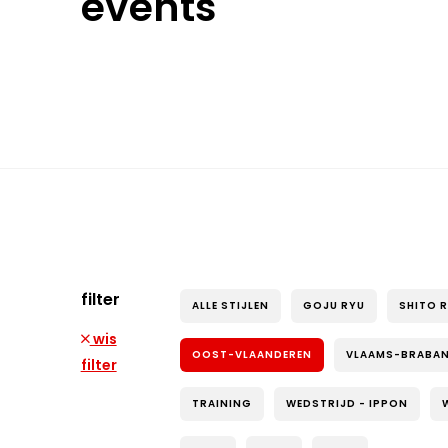
events
filter
ALLE STIJLEN
GOJU RYU
SHITO 
wis
OOST-VLAANDEREN
VLAAMS-BRABA
filter
TRAINING
WEDSTRIJD - IPPON