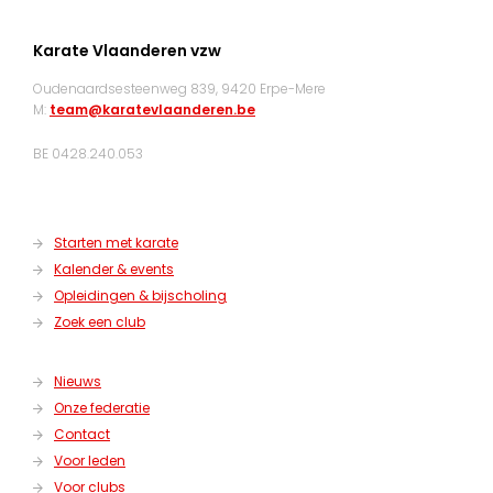
Karate Vlaanderen vzw
Oudenaardsesteenweg 839, 9420 Erpe-Mere
M:
team@karatevlaanderen.be
BE 0428.240.053
Starten met karate
Kalender & events
Opleidingen & bijscholing
Zoek een club
Nieuws
Onze federatie
Contact
Voor leden
Voor clubs