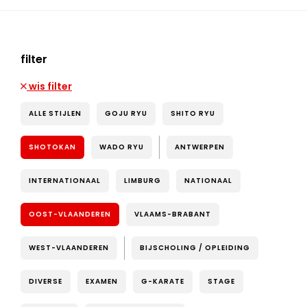
filter
wis filter
ALLE STIJLEN
GOJU RYU
SHITO RYU
SHOTOKAN
WADO RYU
ANTWERPEN
INTERNATIONAAL
LIMBURG
NATIONAAL
OOST-VLAANDEREN
VLAAMS-BRABANT
WEST-VLAANDEREN
BIJSCHOLING / OPLEIDING
DIVERSE
EXAMEN
G-KARATE
STAGE