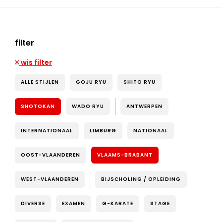
filter
wis filter
ALLE STIJLEN
GOJU RYU
SHITO RYU
SHOTOKAN
WADO RYU
ANTWERPEN
INTERNATIONAAL
LIMBURG
NATIONAAL
OOST-VLAANDEREN
VLAAMS-BRABANT
WEST-VLAANDEREN
BIJSCHOLING / OPLEIDING
DIVERSE
EXAMEN
G-KARATE
STAGE