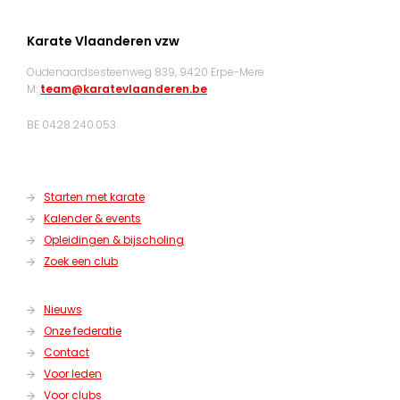
Karate Vlaanderen vzw
Oudenaardsesteenweg 839, 9420 Erpe-Mere
M:
team@karatevlaanderen.be
BE 0428.240.053
Starten met karate
Kalender & events
Opleidingen & bijscholing
Zoek een club
Nieuws
Onze federatie
Contact
Voor leden
Voor clubs