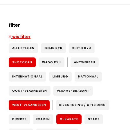
filter
wis filter
ALLE STIJLEN
GOJU RYU
SHITO RYU
SHOTOKAN
WADO RYU
ANTWERPEN
INTERNATIONAAL
LIMBURG
NATIONAAL
OOST-VLAANDEREN
VLAAMS-BRABANT
WEST-VLAANDEREN
BIJSCHOLING / OPLEIDING
DIVERSE
EXAMEN
G-KARATE
STAGE