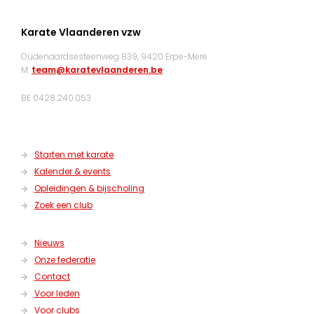
Karate Vlaanderen vzw
Oudenaardsesteenweg 839, 9420 Erpe-Mere
M:
team@karatevlaanderen.be
BE 0428.240.053
Starten met karate
Kalender & events
Opleidingen & bijscholing
Zoek een club
Nieuws
Onze federatie
Contact
Voor leden
Voor clubs