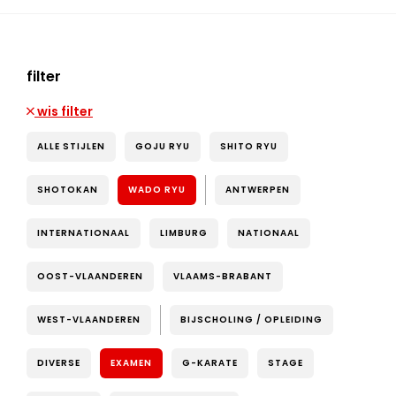
filter
wis filter
ALLE STIJLEN
GOJU RYU
SHITO RYU
SHOTOKAN
WADO RYU
ANTWERPEN
INTERNATIONAAL
LIMBURG
NATIONAAL
OOST-VLAANDEREN
VLAAMS-BRABANT
WEST-VLAANDEREN
BIJSCHOLING / OPLEIDING
DIVERSE
EXAMEN
G-KARATE
STAGE