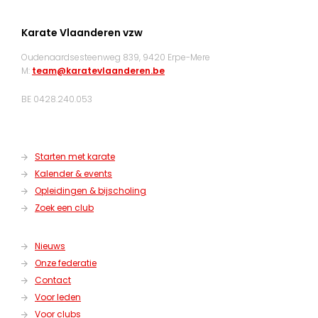
Karate Vlaanderen vzw
Oudenaardsesteenweg 839, 9420 Erpe-Mere
M:
team@karatevlaanderen.be
BE 0428.240.053
Starten met karate
Kalender & events
Opleidingen & bijscholing
Zoek een club
Nieuws
Onze federatie
Contact
Voor leden
Voor clubs