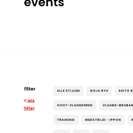
events
filter
ALLE STIJLEN
GOJU RYU
SHITO 
wis
OOST-VLAANDEREN
VLAAMS-BRABA
filter
TRAINING
WEDSTRIJD - IPPON