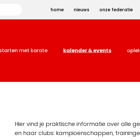
Zoeken
home
nieuws
onze federatie
starten met karate
kalender & events
oplei
Hier vind je praktische informatie over alle
en haar clubs: kampioenschappen, training