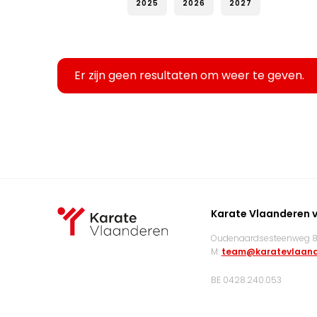
2025
2026
2027
Er zijn geen resultaten om weer te geven.
Karate Vlaanderen 
Oudenaardsesteenweg 83
M:
team@karatevlaand
BE 0428.240.053