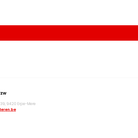
vzw
9, 9420 Erpe-Mere
eren.be