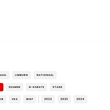
NAAL
LIMBURG
NATIONAAL
E
EXAMEN
G-KARATE
STAGE
KB
VKA
WIKF
2022
2023
2024