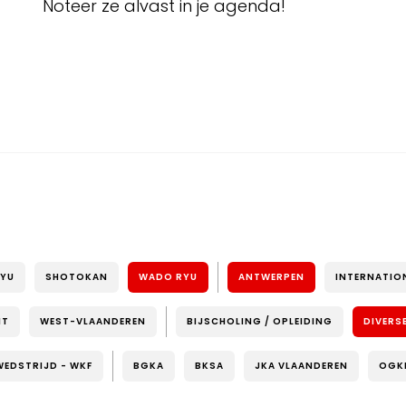
Noteer ze alvast in je agenda!
RYU
SHOTOKAN
WADO RYU
ANTWERPEN
INTERNATIO
NT
WEST-VLAANDEREN
BIJSCHOLING / OPLEIDING
DIVERS
WEDSTRIJD - WKF
BGKA
BKSA
JKA VLAANDEREN
OGK