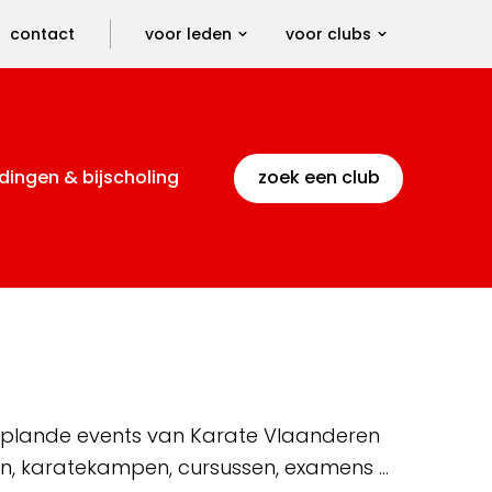
contact
voor leden
voor clubs
dingen & bijscholing
zoek een club
 geplande events van Karate Vlaanderen
en, karatekampen, cursussen, examens …