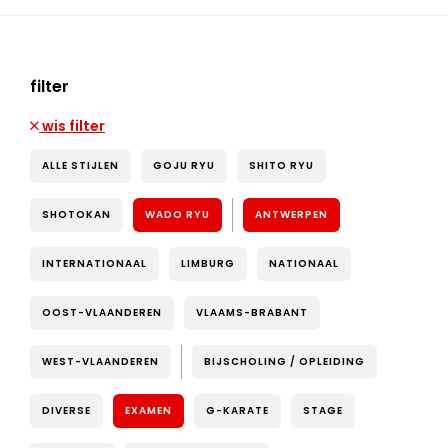
filter
wis filter
ALLE STIJLEN
GOJU RYU
SHITO RYU
SHOTOKAN
WADO RYU
ANTWERPEN
INTERNATIONAAL
LIMBURG
NATIONAAL
OOST-VLAANDEREN
VLAAMS-BRABANT
WEST-VLAANDEREN
BIJSCHOLING / OPLEIDING
DIVERSE
EXAMEN
G-KARATE
STAGE