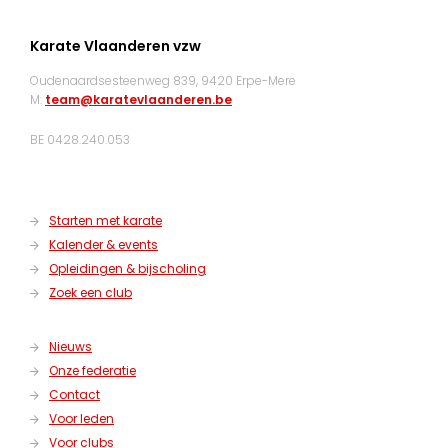
Karate Vlaanderen vzw
Oudenaardsesteenweg 839, 9420 Erpe-Mere
M:
team@karatevlaanderen.be
BE 0428.240.053
Starten met karate
Kalender & events
Opleidingen & bijscholing
Zoek een club
Nieuws
Onze federatie
Contact
Voor leden
Voor clubs