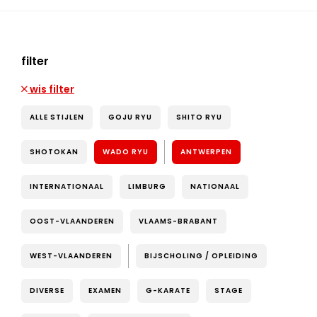
filter
wis filter
ALLE STIJLEN
GOJU RYU
SHITO RYU
SHOTOKAN
WADO RYU
ANTWERPEN
INTERNATIONAAL
LIMBURG
NATIONAAL
OOST-VLAANDEREN
VLAAMS-BRABANT
WEST-VLAANDEREN
BIJSCHOLING / OPLEIDING
DIVERSE
EXAMEN
G-KARATE
STAGE