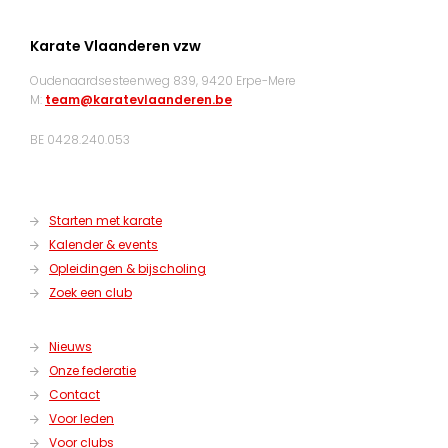
Karate Vlaanderen vzw
Oudenaardsesteenweg 839, 9420 Erpe-Mere
M:
team@karatevlaanderen.be
BE 0428.240.053
Starten met karate
Kalender & events
Opleidingen & bijscholing
Zoek een club
Nieuws
Onze federatie
Contact
Voor leden
Voor clubs