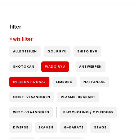
filter
wis filter
ALLE STIJLEN
GOJU RYU
SHITO RYU
SHOTOKAN
WADO RYU
ANTWERPEN
INTERNATIONAAL
LIMBURG
NATIONAAL
OOST-VLAANDEREN
VLAAMS-BRABANT
WEST-VLAANDEREN
BIJSCHOLING / OPLEIDING
DIVERSE
EXAMEN
G-KARATE
STAGE