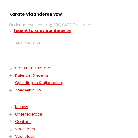
Karate Vlaanderen vzw
Oudenaardsesteenweg 839, 9420 Erpe-Mere
M:
team@karatevlaanderen.be
BE 0428.240.053
Starten met karate
Kalender & events
Opleidingen & bijscholing
Zoek een club
Nieuws
Onze federatie
Contact
Voor leden
Voor clubs