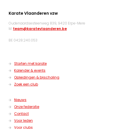
Karate Vlaanderen vzw
Oudenaardsesteenweg 839, 9420 Erpe-Mere
M:
team@karatevlaanderen.be
BE 0428.240.053
Starten met karate
Kalender & events
Opleidingen & bijscholing
Zoek een club
Nieuws
Onze federatie
Contact
Voor leden
Voor clubs