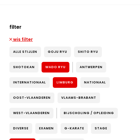
filter
wis filter
ALLE STIJLEN
GOJU RYU
SHITO RYU
SHOTOKAN
WADO RYU
ANTWERPEN
INTERNATIONAAL
LIMBURG
NATIONAAL
OOST-VLAANDEREN
VLAAMS-BRABANT
WEST-VLAANDEREN
BIJSCHOLING / OPLEIDING
DIVERSE
EXAMEN
G-KARATE
STAGE