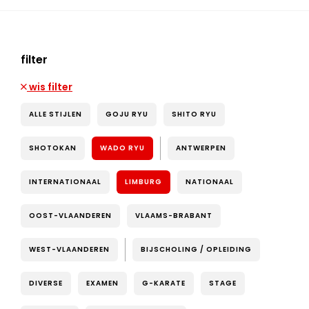
filter
wis filter
ALLE STIJLEN
GOJU RYU
SHITO RYU
SHOTOKAN
WADO RYU
ANTWERPEN
INTERNATIONAAL
LIMBURG
NATIONAAL
OOST-VLAANDEREN
VLAAMS-BRABANT
WEST-VLAANDEREN
BIJSCHOLING / OPLEIDING
DIVERSE
EXAMEN
G-KARATE
STAGE