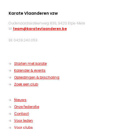
Karate Vlaanderen vzw
Oudenaardsesteenweg 839, 9420 Erpe-Mere
M:
team@karatevlaanderen.be
BE 0428.240.053
Starten met karate
Kalender & events
Opleidingen & bijscholing
Zoek een club
Nieuws
Onze federatie
Contact
Voor leden
Voor clubs