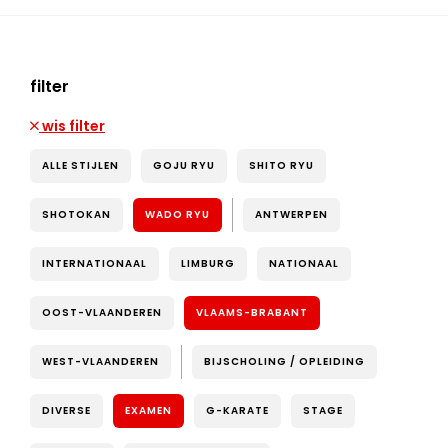
filter
wis filter
ALLE STIJLEN
GOJU RYU
SHITO RYU
SHOTOKAN
WADO RYU
ANTWERPEN
INTERNATIONAAL
LIMBURG
NATIONAAL
OOST-VLAANDEREN
VLAAMS-BRABANT
WEST-VLAANDEREN
BIJSCHOLING / OPLEIDING
DIVERSE
EXAMEN
G-KARATE
STAGE