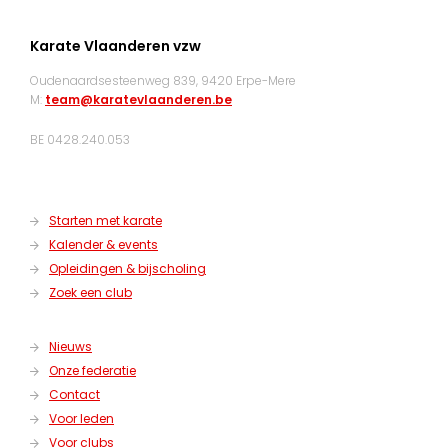
Karate Vlaanderen vzw
Oudenaardsesteenweg 839, 9420 Erpe-Mere
M:
team@karatevlaanderen.be
BE 0428.240.053
Starten met karate
Kalender & events
Opleidingen & bijscholing
Zoek een club
Nieuws
Onze federatie
Contact
Voor leden
Voor clubs