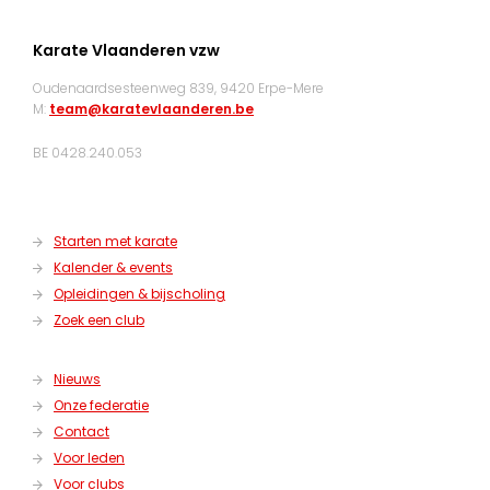
Karate Vlaanderen vzw
Oudenaardsesteenweg 839, 9420 Erpe-Mere
M:
team@karatevlaanderen.be
BE 0428.240.053
Starten met karate
Kalender & events
Opleidingen & bijscholing
Zoek een club
Nieuws
Onze federatie
Contact
Voor leden
Voor clubs