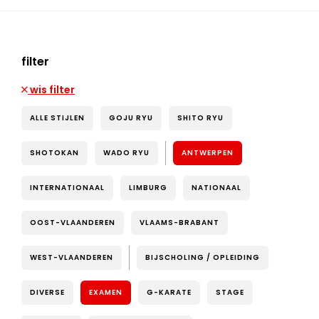
filter
wis filter
ALLE STIJLEN
GOJU RYU
SHITO RYU
SHOTOKAN
WADO RYU
ANTWERPEN
INTERNATIONAAL
LIMBURG
NATIONAAL
OOST-VLAANDEREN
VLAAMS-BRABANT
WEST-VLAANDEREN
BIJSCHOLING / OPLEIDING
DIVERSE
EXAMEN
G-KARATE
STAGE