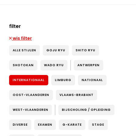
filter
wis filter
ALLE STIJLEN
GOJU RYU
SHITO RYU
SHOTOKAN
WADO RYU
ANTWERPEN
INTERNATIONAAL
LIMBURG
NATIONAAL
OOST-VLAANDEREN
VLAAMS-BRABANT
WEST-VLAANDEREN
BIJSCHOLING / OPLEIDING
DIVERSE
EXAMEN
G-KARATE
STAGE