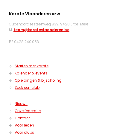
Karate Vlaanderen vzw
Oudenaardsesteenweg 839, 9420 Erpe-Mere
M:
team@karatevlaanderen.be
BE 0428.240.053
Starten met karate
Kalender & events
Opleidingen & bijscholing
Zoek een club
Nieuws
Onze federatie
Contact
Voor leden
Voor clubs