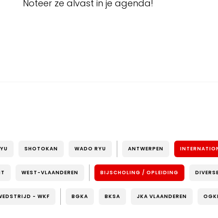
Noteer ze alvast in je agenda!
RYU
SHOTOKAN
WADO RYU
ANTWERPEN
INTERNATIO
NT
WEST-VLAANDEREN
BIJSCHOLING / OPLEIDING
DIVERS
WEDSTRIJD - WKF
BGKA
BKSA
JKA VLAANDEREN
OGK