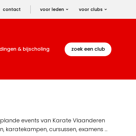
contact
voor leden
voor clubs
dingen & bijscholing
zoek een club
 geplande events van Karate Vlaanderen
en, karatekampen, cursussen, examens …