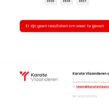
2025
2026
2027
Er zijn geen resultaten om weer te geven.
Karate Vlaanderen 
Oudenaardsesteenweg 83
M:
team@karatevlaand
BE 0428.240.053