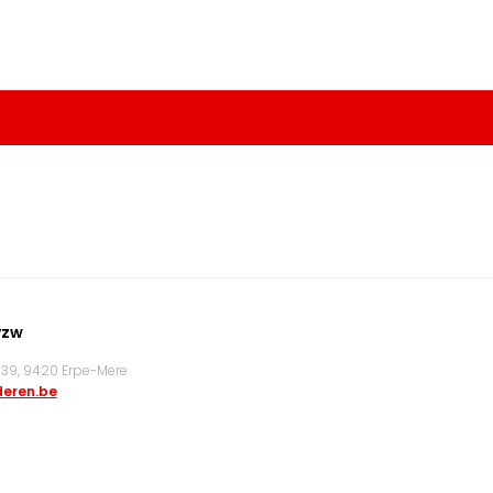
vzw
9, 9420 Erpe-Mere
eren.be