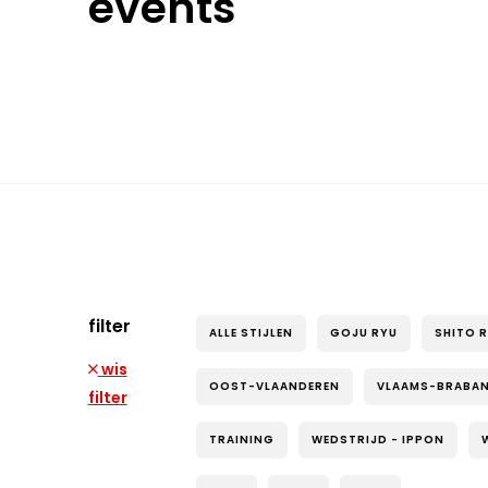
events
filter
ALLE STIJLEN
GOJU RYU
SHITO 
wis
OOST-VLAANDEREN
VLAAMS-BRABA
filter
TRAINING
WEDSTRIJD - IPPON