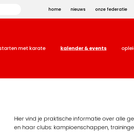
Zoeken
home
nieuws
onze federatie
starten met karate
kalender & events
oplei
Hier vind je praktische informatie over alle
en haar clubs: kampioenschappen, training